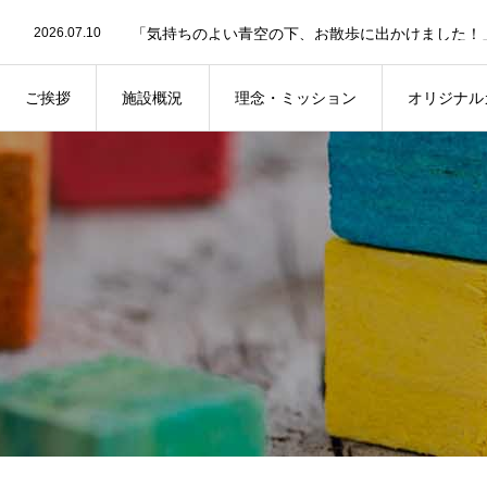
2026.07.10
2026.07.10
2026.06.9
2026.06.5
「説明会のお知らせ」 のブログを更新しました。
2026.07.31
ご挨拶
施設概況
理念・ミッション
オリジナル
2026.07.10
2026.07.10
「世界で活躍する子どもを育てる「IB学習者像」10の力とは？」 のブ
2026.06.9
2026.06.5
「説明会のお知らせ」 のブログを更新しました。