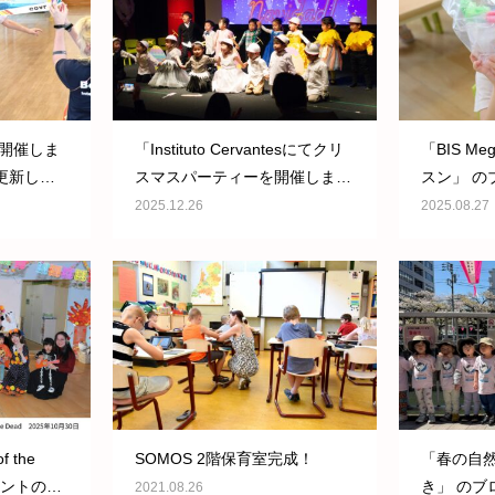
yを開催しま
「Instituto Cervantesにてクリ
「BIS M
更新しま
スマスパーティーを開催しまし
スン」 の
た！」 のブログを更新しまし
た!
2025.12.26
2025.08.27
た。
f the
SOMOS 2階保育室完成！
「春の自
イベントの様
き」 のブ
2021.08.26