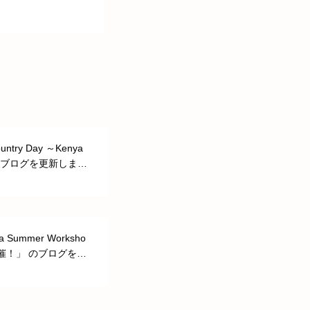
ntry Day ～Kenya
のブログを更新しまし
a Summer Worksho
 開催！」 のブログを更
た。