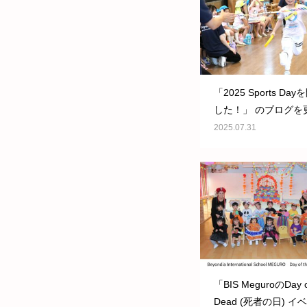
「2025 Sports Da
した！」 のブログを
した!
2025.07.31
「BIS MeguroのDay o
Dead (死者の日) 