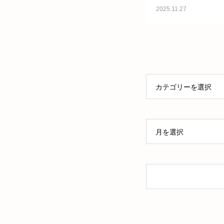
子」 のブログを更新
2025.11.27
た。
カテゴリーを選択
月を選択