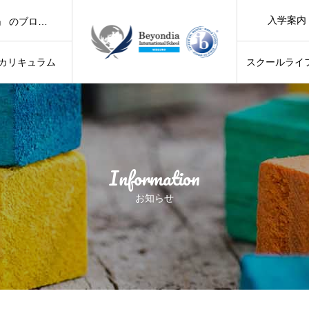
「Beyondia Summer Workshop 2026 開催！」 のブログを更新しました。
入学案内
「気持ちのよい青空の下、お散歩に出かけました！」 のブログを更新しました。
「世界で活躍する子どもを育てる「IB学習者像」10の力とは？」 のブログを更新しました。
「6月のCountry Day ～Kenya Day～」のブログを更新しました。
カリキュラム
スクールライ
「Beyondia Summer Workshop 2026 開催！」 のブログを更新しました。
「気持ちのよい青空の下、お散歩に出かけました！」 のブログを更新しました。
ログを更新しました。
「世界で活躍する子どもを育てる「IB学習者像」10の力とは？」 のブログを更新しました。
Information
お知らせ