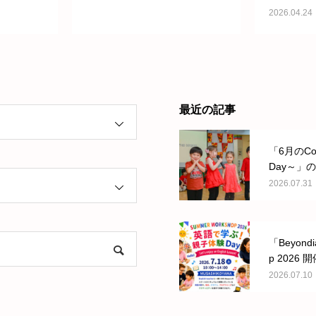
しまし
た。
2026.04.24
最近の記事
「6月のCou
Day～」
た。
2026.07.31
「Beyondi
p 2026
新しまし
2026.07.10