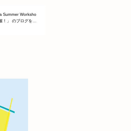
a Summer Worksho
 開催！」 のブログを更
た。