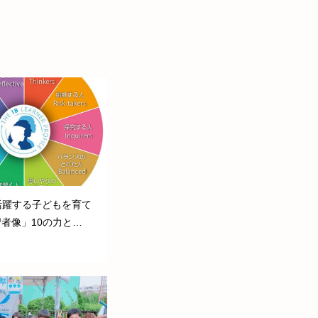
活躍する子どもを育て
習者像」10の力と
ブログを更新しまし