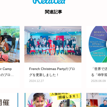
関連記事
r Camp
French Christmas Partyのブロ
「世界で
”」 のブログ
グを更新しました！
る「IB学
は？」 の
2024.12.27
2026.06.09
た。