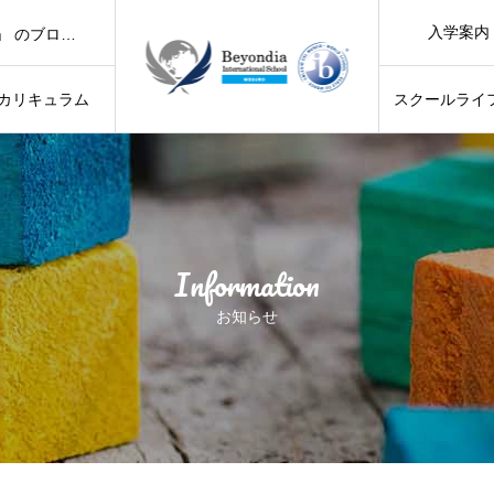
「Beyondia Summer Workshop 2026 開催！」 のブログを更新しました。
入学案内
「気持ちのよい青空の下、お散歩に出かけました！」 のブログを更新しました。
「世界で活躍する子どもを育てる「IB学習者像」10の力とは？」 のブログを更新しました。
「6月のCountry Day ～Kenya Day～」のブログを更新しました。
カリキュラム
スクールライ
「Beyondia Summer Workshop 2026 開催！」 のブログを更新しました。
「気持ちのよい青空の下、お散歩に出かけました！」 のブログを更新しました。
ブログを更新しました。
「世界で活躍する子どもを育てる「IB学習者像」10の力とは？」 のブログを更新しました。
Information
お知らせ