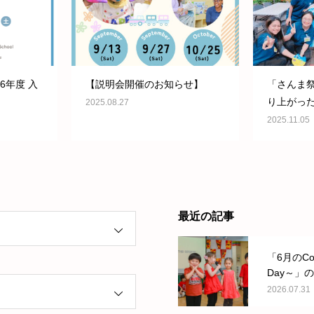
6年度 入
【説明会開催のお知らせ】
「さんま
り上がった！B
2025.08.27
の秋のワー
2025.11.05
ログを更
最近の記事
「6月のCou
Day～」
た。
2026.07.31